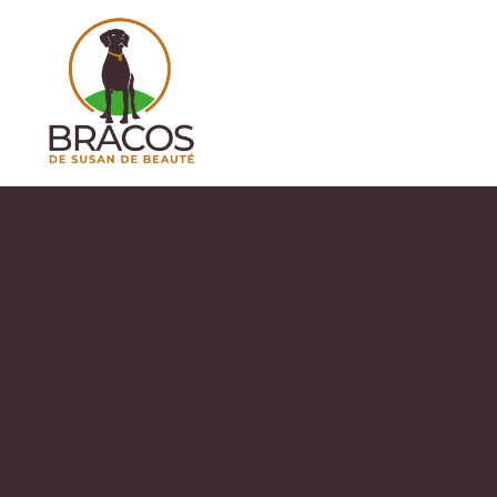
Annette de Susan 
Braco francés tipo pirineos (talla pequeña)