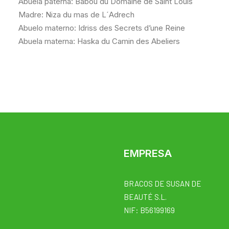
Abuela paterna: Babou du Domaine de Saint Louis
Madre: Niza du mas de L´Adrech
Abuelo materno: Idriss des Secrets d’une Reine
Abuela materna: Haska du Camin des Abeliers
EMPRESA
BRACOS DE SUSAN DE
BEAUTÉ S.L.
NIF: B56199169