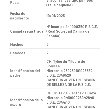
Braco francés tipo pirineos
Raza
(talla pequeña)
Fecha de
19/01/2025
nacimiento
Nº Inscripción 1000350 R.S.C.E.
Camada registrada
(Real Sociedad Canina de
España)
Machos
3
Hembras
2
CH. Tylou du Milobre de
Bouisse
Identificación del
Microchip 250269101026632
padre
L.O.E. 2649520
CAMPEÓN JOVEN EN ESPAÑA
DE BELLEZA DE LA R.S.C.E.
CH. Trufa de Vientos de Caza
Microchip 941000026942846
Identificación de la
L.O.E. 2644710
madre
CAMPEÓN JOVEN EN ESPAÑA