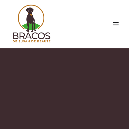
Camada B
Braco francés tipo pirineos (talla pequeña)