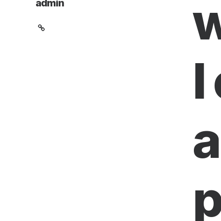
w
admin
I
a
p