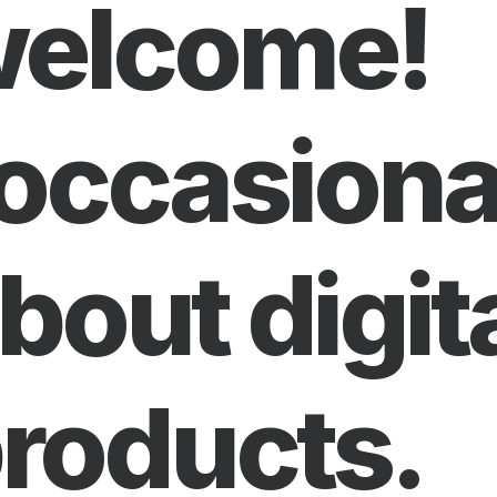
elcome!
 occasiona
bout digit
roducts.