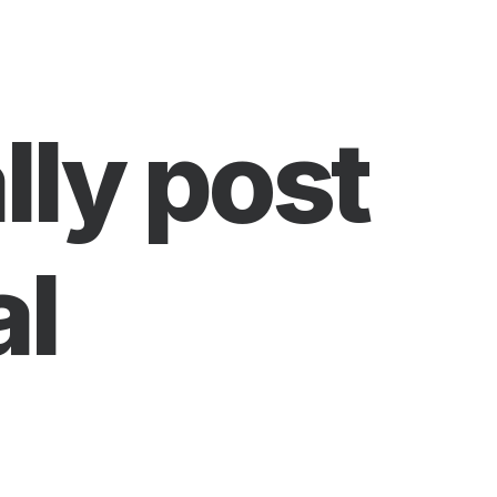
lly post
al